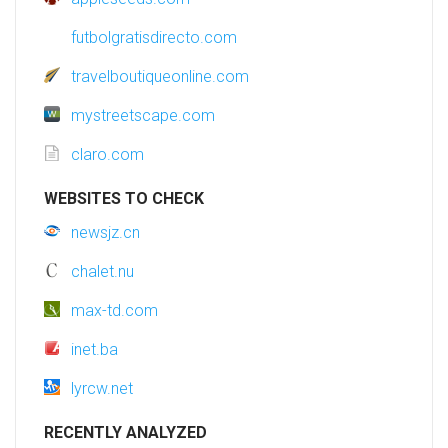
futbolgratisdirecto.com
travelboutiqueonline.com
mystreetscape.com
claro.com
WEBSITES TO CHECK
newsjz.cn
chalet.nu
max-td.com
inet.ba
lyrcw.net
RECENTLY ANALYZED