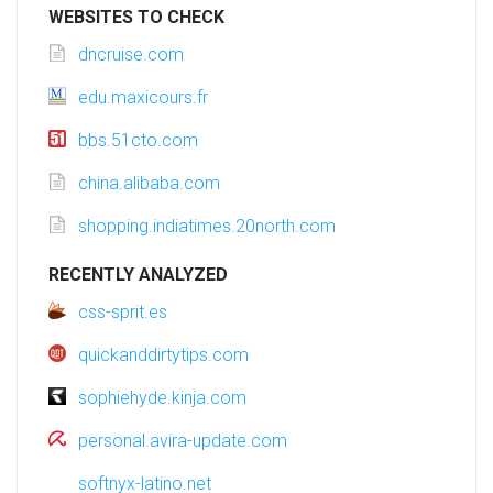
WEBSITES TO CHECK
dncruise.com
edu.maxicours.fr
bbs.51cto.com
china.alibaba.com
shopping.indiatimes.20north.com
RECENTLY ANALYZED
css-sprit.es
quickanddirtytips.com
sophiehyde.kinja.com
personal.avira-update.com
softnyx-latino.net