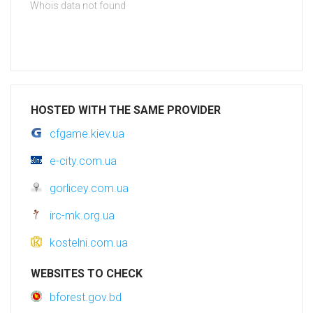
Whois data not found
HOSTED WITH THE SAME PROVIDER
cfgame.kiev.ua
e-city.com.ua
gorlicey.com.ua
irc-mk.org.ua
kostelni.com.ua
WEBSITES TO CHECK
bforest.gov.bd