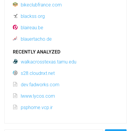
bikeclubfrance.com
blackss.org
blaireau.be
blauertacho.de
RECENTLY ANALYZED
walkacrosstexas.tamu.edu
s28.cloudnxt.net
dev.fadworks.com
lwww.lycos.com
psphome.vcp.ir