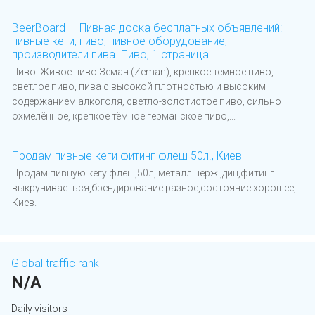
BeerBoard — Пивная доска бесплатных объявлений:
пивные кеги, пиво, пивное оборудование,
производители пива. Пиво, 1 страница
Пиво: Живое пиво Земан (Zemаn), крепкое тёмное пиво,
светлое пиво, пива с высокой плотностью и высоким
содержанием алкоголя, светло-золотистое пиво, сильно
охмелённое, крепкое тёмное германское пиво,...
Продам пивные кеги фитинг флеш 50л., Киев
Продам пивную кегу флеш,50л, металл нерж.,дин,фитинг
выкручиваеться,брендирование разное,состояние хорошее,
Киев.
Global traffic rank
N/A
Daily visitors