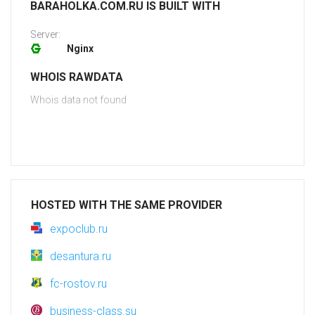
BARAHOLKA.COM.RU IS BUILT WITH
Server:
Nginx
WHOIS RAWDATA
Whois data not found
HOSTED WITH THE SAME PROVIDER
expoclub.ru
desantura.ru
fc-rostov.ru
business-class.su