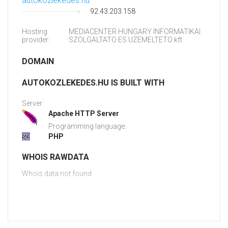
autokozlekedes.hu
92.43.203.158
Hosting
MEDIACENTER HUNGARY INFORMATIKAI
provider:
SZOLGALTATO ES UZEMELTETO kft
DOMAIN
AUTOKOZLEKEDES.HU IS BUILT WITH
Server:
Apache HTTP Server
Programming language:
PHP
WHOIS RAWDATA
Whois data not found