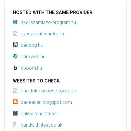
HOSTED WITH THE SAME PROVIDER
axel-szamlazo-program.hu
azuszodatechnika.hu
baddog.hu
bankweb.hu
bboom.hu
WEBSITES TO CHECK
backlinks-analyse-tool.com
badeadan.blogspot.com
bali-carcharter.net
bandwidthtest.co.uk