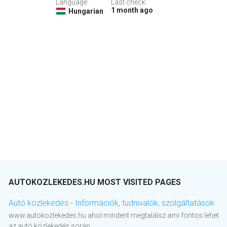
Language:
Last check:
1 month ago
Hungarian
AUTOKOZLEKEDES.HU MOST VISITED PAGES
Autó közlekedés - Információk, tudnivalók, szolgáltatások
www.autokozlekedes.hu ahol mindent megtalálsz ami fontos lehet
az autó közlekedés során.