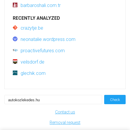
barbaroshali.com.tr
RECENTLY ANALYZED
crazytje.be
neonatalie.wordpress.com
proactivefutures.com
veilsdorf.de
glechik.com
Check
Contact us
Removal request