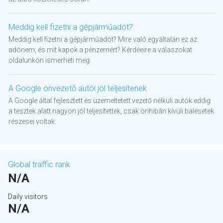
Meddig kell fizetni a gépjárműadót?
Meddig kell fizetni a gépjárműadót? Mire való egyáltalán ez az
adónem, és mit kapok a pénzemért? Kérdéeire a válaszokat
oldalunkon ismerheti meg.
A Google önvezető autói jól teljesítenek
A Google által fejlesztett és üzemeltetett vezető nélküli autók eddig
a tesztek alatt nagyon jól teljesítettek, csak önhibán kívüli balesetek
részesei voltak.
Global traffic rank
N/A
Daily visitors
N/A