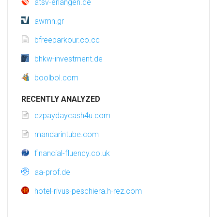
atsv-erlangen.de
awmn.gr
bfreeparkour.co.cc
bhkw-investment.de
boolbol.com
RECENTLY ANALYZED
ezpaydaycash4u.com
mandarintube.com
financial-fluency.co.uk
aa-prof.de
hotel-rivus-peschiera.h-rez.com