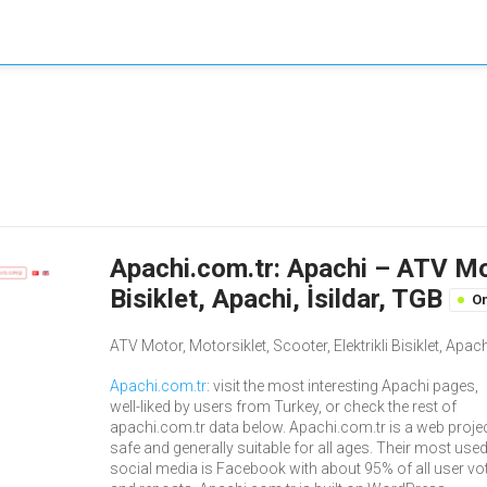
Apachi.com.tr: Apachi – ATV Mot
Bisiklet, Apachi, İsildar, TGB
On
ATV Motor, Motorsiklet, Scooter, Elektrikli Bisiklet, Apach
Apachi.com.tr
: visit the most interesting Apachi pages,
well-liked by users from Turkey, or check the rest of
apachi.com.tr data below. Apachi.com.tr is a web projec
safe and generally suitable for all ages. Their most use
social media is Facebook with about 95% of all user vo