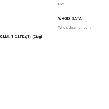
CMS:
WHOIS DATA
Whois data not found
.MAL.TİC.LTD.ŞTİ. (Çizgi