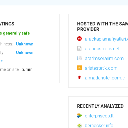
ATINGS
HOSTED WITH THE SA
PROVIDER
s generally safe
arackaplamafiyatlari
hiness:
Unknown
arapcasozluk.net
ty:
Unknown
ararimsorarim.com
re
aristestetik.com
ime on site:
2 min
armadahotel.com.tr
RECENTLY ANALYZED
enterprisedb.lt
bernecker.info