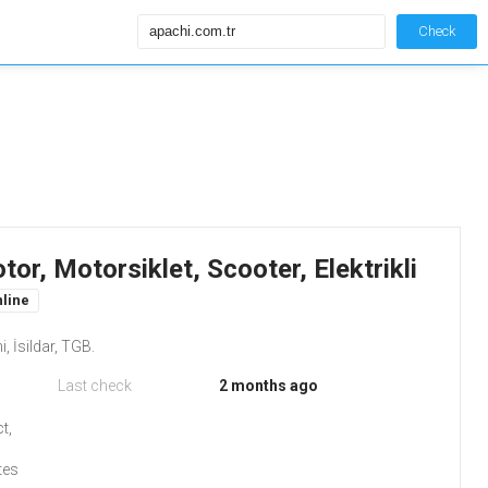
Check
or, Motorsiklet, Scooter, Elektrikli
line
i, İsildar, TGB.
Last check
2 months ago
t,
d
tes