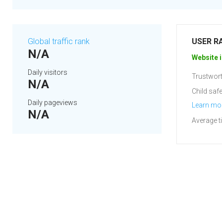
Global traffic rank
USER R
N/A
Website i
Daily visitors
Trustwort
N/A
Child safe
Daily pageviews
Learn mo
N/A
Average t