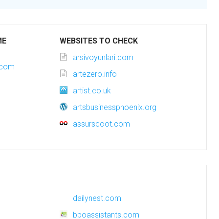
ME
WEBSITES TO CHECK
arsivoyunlari.com
.com
artezero.info
artist.co.uk
artsbusinessphoenix.org
assurscoot.com
dailynest.com
bpoassistants.com