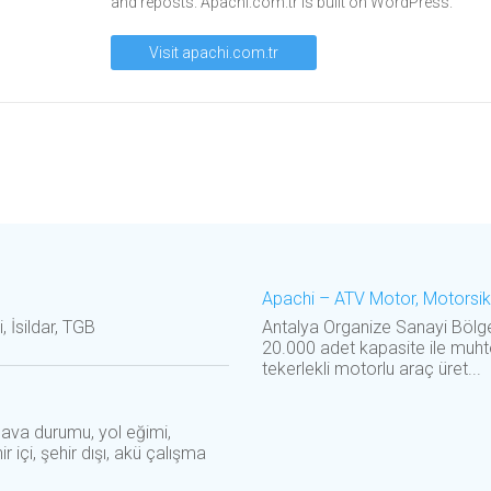
and reposts. Apachi.com.tr is built on WordPress.
Visit apachi.com.tr
Apachi – ATV Motor, Motorsiklet
, İsildar, TGB
Antalya Organize Sanayi Bölgesi
20.000 adet kapasite ile muhteli
tekerlekli motorlu araç üret...
 hava durumu, yol eğimi,
r içi, şehir dışı, akü çalışma