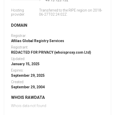
49.13.123.132
Hosting
Transferred to the RIPE region on 2018-
provider:
06-27T02:24:02Z.
DOMAIN
Registrar:
Afilias Global Registry Services
Registrant:
REDACTED FOR PRIVACY (whoisproxy.com Ltd)
Updated:
January 15, 2025
Expires:
September 29, 2025
Created:
September 29, 2004
WHOIS RAWDATA
Whois data not found