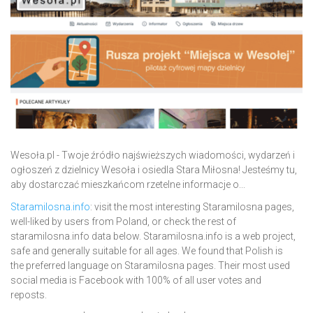
Wesoła.pl - Twoje źródło najświeższych wiadomości, wydarzeń i
ogłoszeń z dzielnicy Wesoła i osiedla Stara Miłosna! Jesteśmy tu,
aby dostarczać mieszkańcom rzetelne informacje o...
Staramilosna.info
: visit the most interesting Staramilosna pages,
well-liked by users from Poland, or check the rest of
staramilosna.info data below. Staramilosna.info is a web project,
safe and generally suitable for all ages. We found that Polish is
the preferred language on Staramilosna pages. Their most used
social media is Facebook with 100% of all user votes and
reposts.