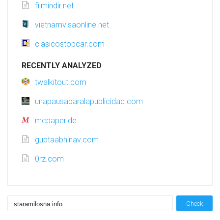
filmindir.net
vietnamvisaonline.net
clasicostopcar.com
RECENTLY ANALYZED
twalkitout.com
unapausaparalapublicidad.com
mcpaper.de
guptaabhinav.com
0rz.com
Check