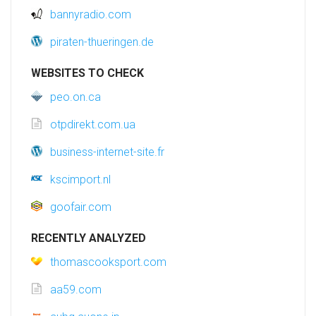
bannyradio.com
piraten-thueringen.de
WEBSITES TO CHECK
peo.on.ca
otpdirekt.com.ua
business-internet-site.fr
kscimport.nl
goofair.com
RECENTLY ANALYZED
thomascooksport.com
aa59.com