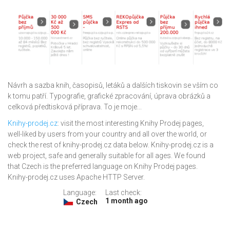
Návrh a sazba knih, časopisů, letáků a dalších tiskovin se vším co
k tomu patří. Typografie, grafické zpracování, úprava obrázků a
celková předtisková příprava. To je moje...
Knihy-prodej.cz
: visit the most interesting Knihy Prodej pages,
well-liked by users from your country and all over the world, or
check the rest of knihy-prodej.cz data below. Knihy-prodej.cz is a
web project, safe and generally suitable for all ages. We found
that Czech is the preferred language on Knihy Prodej pages.
Knihy-prodej.cz uses Apache HTTP Server.
Language:
Last check:
1 month ago
Czech