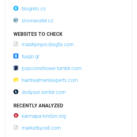
blognito.cz
srovnavatel.cz
WEBSITES TO CHECK
masihjonjon.blogfa.com
tuugo.gr
popcornshower.tumblr.com
hairtreatmentexperts.com
dodysun.tumblr.com
RECENTLY ANALYZED
karmapa-london.org
marketbycell.com