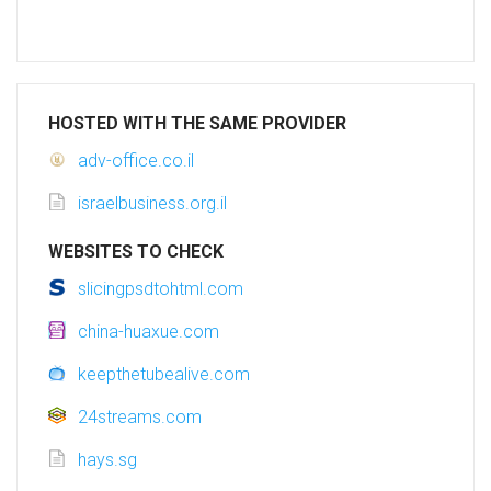
HOSTED WITH THE SAME PROVIDER
adv-office.co.il
israelbusiness.org.il
WEBSITES TO CHECK
slicingpsdtohtml.com
china-huaxue.com
keepthetubealive.com
24streams.com
hays.sg