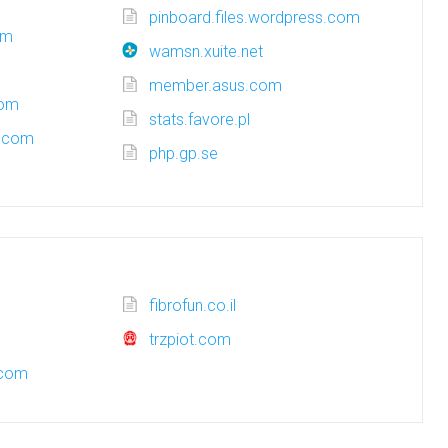
pinboard.files.wordpress.com
om
wamsn.xuite.net
member.asus.com
com
stats.favore.pl
s.com
php.gp.se
fibrofun.co.il
trzpiot.com
.com