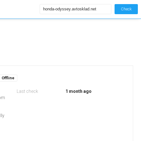
Check
Offline
Last check
1 month ago
rom
lly