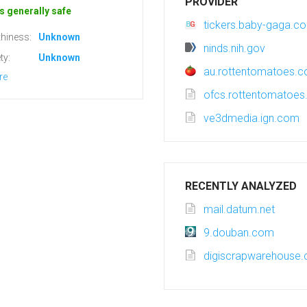
PROVIDER
s generally safe
tickers.baby-gaga.c
hiness:
Unknown
ninds.nih.gov
ty:
Unknown
au.rottentomatoes.
re
ofcs.rottentomatoe
ve3dmedia.ign.com
RECENTLY ANALYZED
mail.datum.net
9.douban.com
digiscrapwarehouse