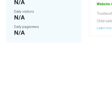
N/A
Website i
Daily visitors
Trustwort
N/A
Child safe
Daily pageviews
Learn mo
N/A