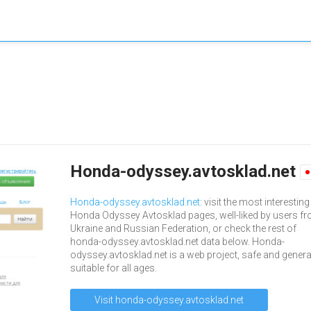
Honda-odyssey.avtosklad.net
Honda-odyssey.avtosklad.net
: visit the most interesting
Honda Odyssey Avtosklad pages, well-liked by users f
Ukraine and Russian Federation, or check the rest of
honda-odyssey.avtosklad.net data below. Honda-
odyssey.avtosklad.net is a web project, safe and genera
suitable for all ages.
Visit honda-odyssey.avtosklad.net