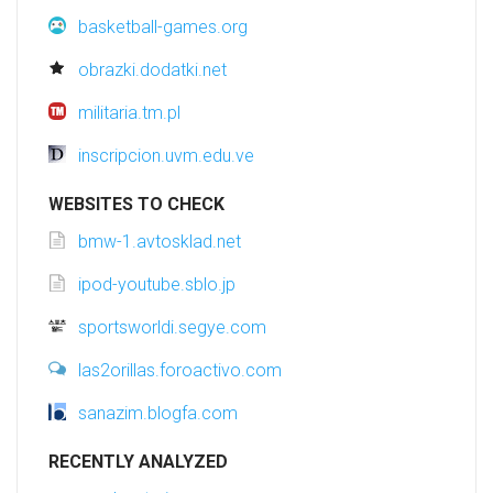
basketball-games.org
obrazki.dodatki.net
militaria.tm.pl
inscripcion.uvm.edu.ve
WEBSITES TO CHECK
bmw-1.avtosklad.net
ipod-youtube.sblo.jp
sportsworldi.segye.com
las2orillas.foroactivo.com
sanazim.blogfa.com
RECENTLY ANALYZED