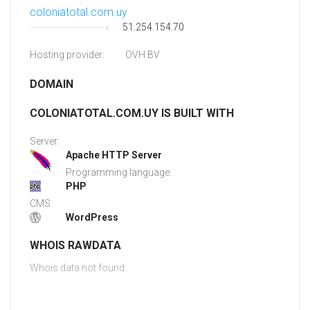
coloniatotal.com.uy
51.254.154.70
Hosting provider:
OVH BV
DOMAIN
COLONIATOTAL.COM.UY IS BUILT WITH
Server:
Apache HTTP Server
Programming language:
PHP
CMS:
WordPress
WHOIS RAWDATA
Whois data not found