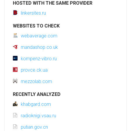
HOSTED WITH THE SAME PROVIDER
linkersites.ru
WEBSITES TO CHECK
webaverage.com
mandashop.co.uk
kompenz-vibro.ru
provce.ck.ua
mezzolab.com
RECENTLY ANALYZED
khabgard.com
radioknigi.vsau.ru
putian.gov.cn