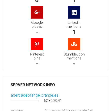
6
1
Google
Linkedin
pluses
mentions
-
1
Pinterest
Stumbleupon
pins
mentions
-
-
SERVER NETWORK INFO
acercadeorange.orange.es
62.36.20.41
Hosting
Addresses IP for corporate ABI